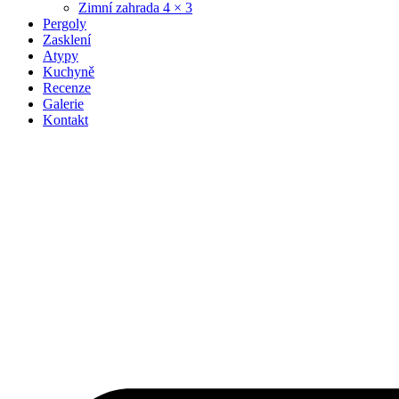
Zimní zahrada 4 × 3
Pergoly
Zasklení
Atypy
Kuchyně
Recenze
Galerie
Kontakt