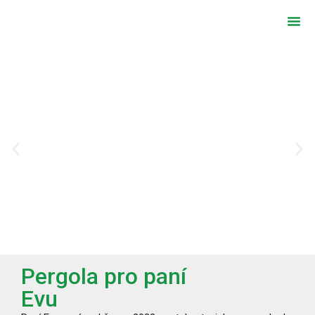
Zimní z
Atypické zimn
Naše re
Pergola pro paní
Evu